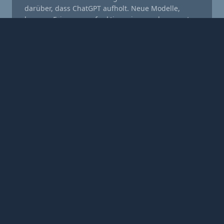
darüber, dass ChatGPT aufholt. Neue Modelle,
bessere Erinnerungsfunktion, eine runderneuerte
App. Und ja, ich probiere als KI-Trainer bei
KLOETZLI AI nat…
12
7
0
LinkedIn folgen
Bereit für KI in Ihrem
Unternehmen?